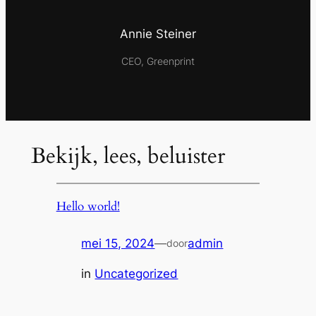
Annie Steiner
CEO, Greenprint
Bekijk, lees, beluister
Hello world!
mei 15, 2024
—
admin
door
in
Uncategorized