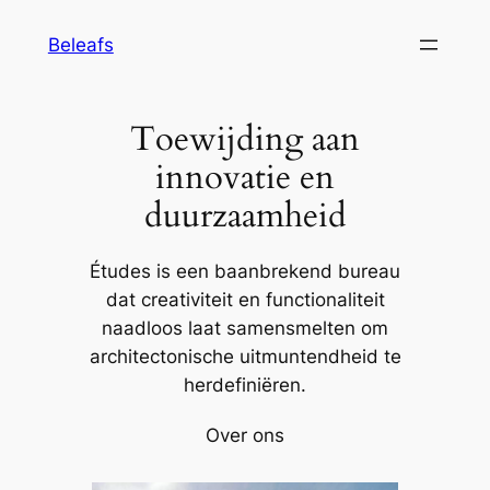
Ga
Beleafs
naar
de
inhoud
Toewijding aan
innovatie en
duurzaamheid
Études is een baanbrekend bureau
dat creativiteit en functionaliteit
naadloos laat samensmelten om
architectonische uitmuntendheid te
herdefiniëren.
Over ons